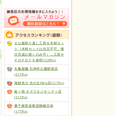
まな板削り直し工房＆木材カッ
ト（木材カットは当日不可、後
日完成お渡しのみ可）→工房Ｈ
ＰのＰＤＦを参照(229Pts)
丸亀製麺 石神井公園駅前店
(217Pts)
海鮮魚力 光が丘IMA店(217Pts)
叙々苑 オズスタジオシティ店
(211Pts)
裏千家茶道教室柳橋宗幸
(177Pts)