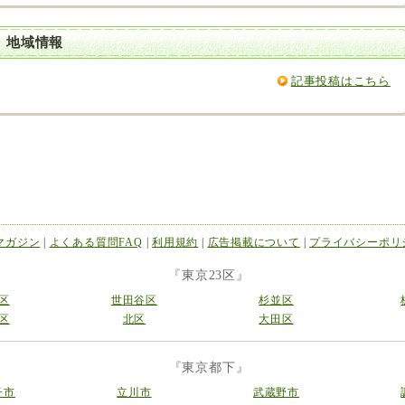
 地域情報
記事投稿はこちら
マガジン
|
よくある質問FAQ
|
利用規約
|
広告掲載について
|
プライバシーポリ
『東京23区』
区
世田谷区
杉並区
区
北区
大田区
『東京都下』
子市
立川市
武蔵野市