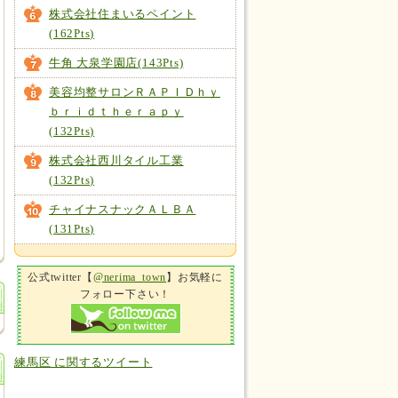
株式会社住まいるペイント
(162Pts)
牛角 大泉学園店(143Pts)
美容均整サロンＲＡＰＩＤｈｙ
ｂｒｉｄｔｈｅｒａｐｙ
(132Pts)
株式会社西川タイル工業
(132Pts)
チャイナスナックＡＬＢＡ
(131Pts)
公式twitter【
@nerima_town
】お気軽に
フォロー下さい！
練馬区 に関するツイート