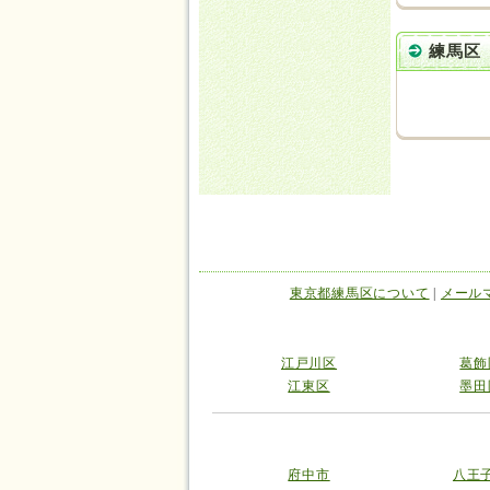
練馬区
東京都練馬区について
|
メール
江戸川区
葛飾
江東区
墨田
府中市
八王