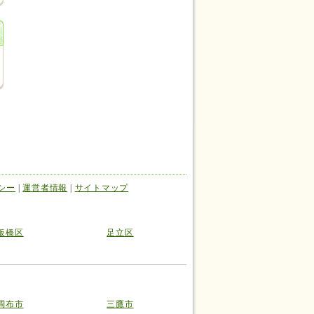
シー
|
運営者情報
|
サイトマップ
板橋区
足立区
調布市
三鷹市