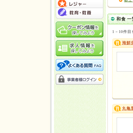
郷土
和食 一
1－10件目
海鮮
丸亀