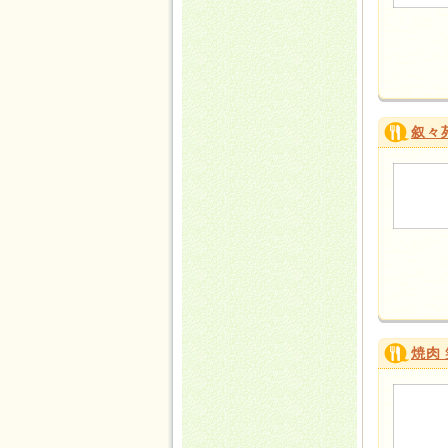
叙々
焼肉