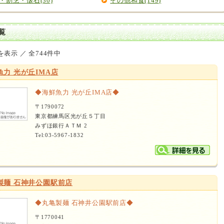
・割烹・懐石(30)
その他和食(149)
覧
を表示 ／ 全744件中
魚力 光が丘IMA店
◆海鮮魚力 光が丘IMA店◆
〒1790072
東京都練馬区光が丘５丁目
みずほ銀行ＡＴＭ 2
Tel:03-5967-1832
製麺 石神井公園駅前店
◆丸亀製麺 石神井公園駅前店◆
〒1770041