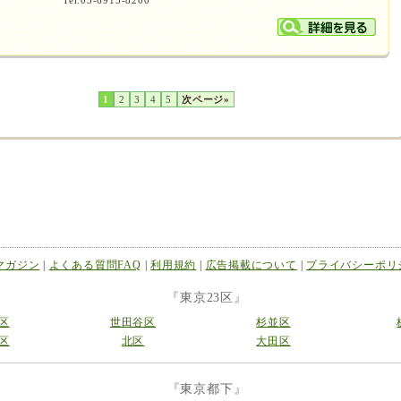
Tel:03-6915-8200
1
2
3
4
5
次ページ»
マガジン
|
よくある質問FAQ
|
利用規約
|
広告掲載について
|
プライバシーポリ
『東京23区』
区
世田谷区
杉並区
区
北区
大田区
『東京都下』