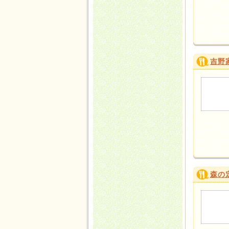
吉野
森の