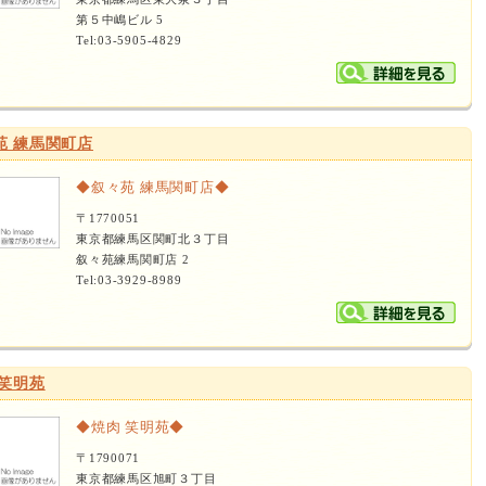
第５中嶋ビル 5
Tel:03-5905-4829
苑 練馬関町店
◆叙々苑 練馬関町店◆
〒1770051
東京都練馬区関町北３丁目
叙々苑練馬関町店 2
Tel:03-3929-8989
 笑明苑
◆焼肉 笑明苑◆
〒1790071
東京都練馬区旭町３丁目