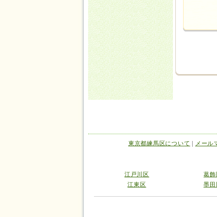
東京都練馬区について
|
メール
江戸川区
葛飾
江東区
墨田