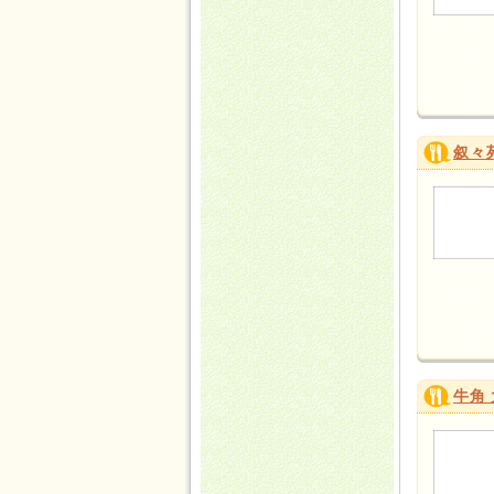
叙々
牛角