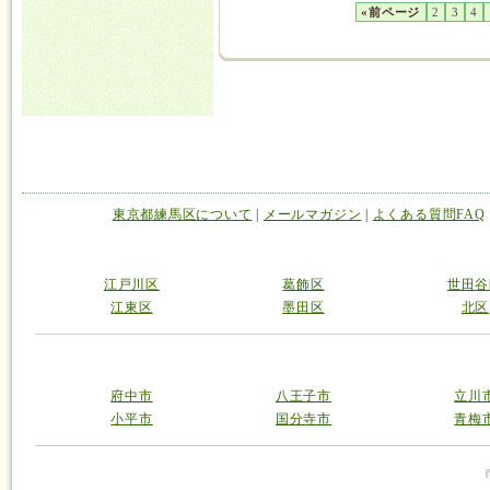
«前ページ
2
3
4
東京都練馬区について
|
メールマガジン
|
よくある質問FAQ
江戸川区
葛飾区
世田谷
江東区
墨田区
北区
府中市
八王子市
立川
小平市
国分寺市
青梅