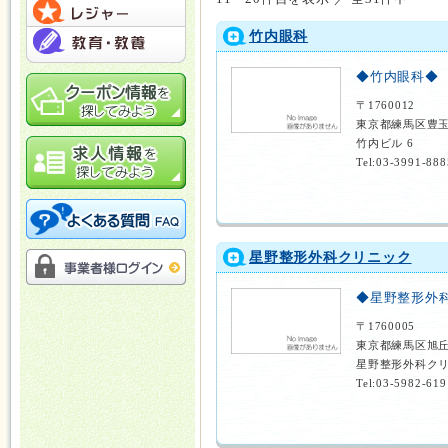
竹内眼科
◆竹内眼科◆
〒1760012
東京都練馬区豊玉
竹内ビル 6
Tel:03-3991-888
星野整形外科クリニック
◆星野整形外
〒1760005
東京都練馬区旭丘
星野整形外科クリ
Tel:03-5982-619