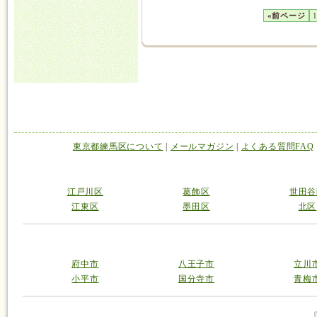
«前ページ
東京都練馬区について
|
メールマガジン
|
よくある質問FAQ
江戸川区
葛飾区
世田谷
江東区
墨田区
北区
府中市
八王子市
立川
小平市
国分寺市
青梅