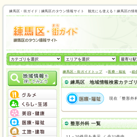
練馬区・街ガイド | 練馬区のタウン情報サイト 観光にも使える！練馬区の情
練馬区・街ガイドトップ
»
医療・福祉
»
総
練馬区 地域情報検索カテゴ
現在「整形外
整形外科 一覧
11－20件目を表示 ／ 全31件中