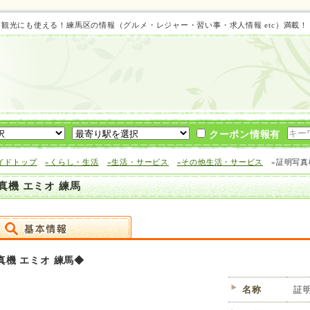
ト 観光にも使える！練馬区の情報（グルメ・レジャー・習い事・求人情報 etc）満載
クーポン情報有
イドトップ
»くらし・生活
»生活・サービス
»その他生活・サービス
»証明写真
真機 エミオ 練馬
真機 エミオ 練馬◆
名称
証