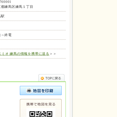
760001
京都練馬区練馬１丁目
馬駅
発～終電
エミオ 練馬の情報を携帯に送る
＞＞