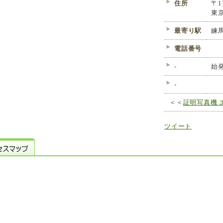
住所
〒1
東
最寄り駅
練
電話番号
-
始
-
＜＜
証明写真機 
ツイート