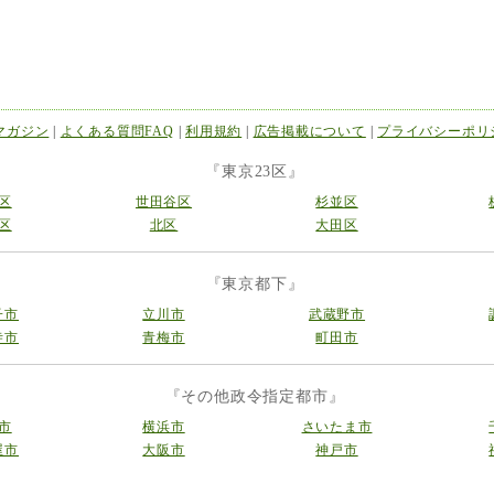
マガジン
|
よくある質問FAQ
|
利用規約
|
広告掲載について
|
プライバシーポリ
『東京23区』
区
世田谷区
杉並区
区
北区
大田区
『東京都下』
子市
立川市
武蔵野市
寺市
青梅市
町田市
『その他政令指定都市』
市
横浜市
さいたま市
屋市
大阪市
神戸市