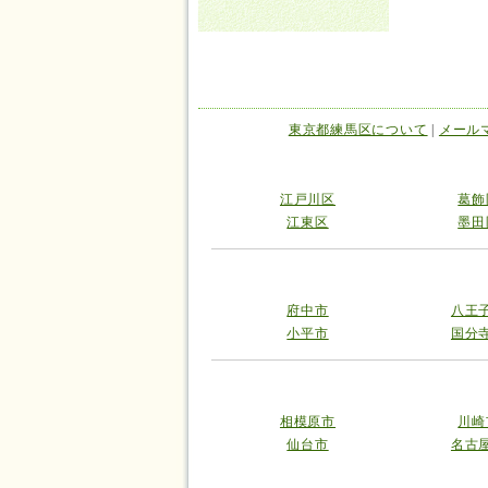
東京都練馬区について
|
メール
江戸川区
葛飾
江東区
墨田
府中市
八王
小平市
国分
相模原市
川崎
仙台市
名古